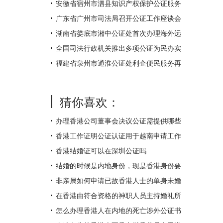
不打烊
安徽省宿州市泗县知识产权保护公证服务
中心揭牌成立
广东省广州市司法局召开公证工作座谈会
湖南省娄底市湘中公证处首次办理海外远
程视频公证 让距离不再遥远
全国司法行政机关推出多项公证为民办实
事措施
福建省泉州市通淮公证处利企便民服务再
升级
猜你喜欢：
办理香港公司董事会决议公证需提供哪些
附件？
香港工作证明公证认证用于越南申请工作
签证如何办理？
香港结婚证可以在深圳公证吗
结婚的时候是内地身份，现是香港身份要
如何补领香港结婚证呢？
非亲属如何申请已故香港人士的单身未婚
证明文件呢？
在香港由符合资格的神职人员主持婚礼所
得的结婚证书怎么才能得到内地的认可
怎么办理香港人在内地的死亡涉外公证书