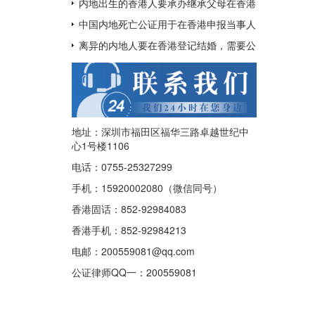
呢？
用于配偶在香港再婚？
内地出生的香港人要承办继承父母在香港
的遗产如何办理中国出生公证及认证呢？
中国内地死亡公证用于在香港申报当事人
已经去世及申请注销其香港身份证
离异的内地人要在香港登记结婚，需要公
证香港离婚绝对判令吗？
地址：深圳市福田区福华三路卓越世纪中
心1号楼1106
电话：0755-25327299
手机：15920002080（微信同号）
香港固话：852-92984083
香港手机：852-92984213
电邮：200559081@qq.com
公证律师QQ一：
200559081