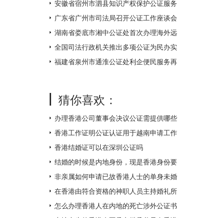
不打烊
安徽省宿州市泗县知识产权保护公证服务
中心揭牌成立
广东省广州市司法局召开公证工作座谈会
湖南省娄底市湘中公证处首次办理海外远
程视频公证 让距离不再遥远
全国司法行政机关推出多项公证为民办实
事措施
福建省泉州市通淮公证处利企便民服务再
升级
猜你喜欢：
办理香港公司董事会决议公证需提供哪些
附件？
香港工作证明公证认证用于越南申请工作
签证如何办理？
香港结婚证可以在深圳公证吗
结婚的时候是内地身份，现是香港身份要
如何补领香港结婚证呢？
非亲属如何申请已故香港人士的单身未婚
证明文件呢？
在香港由符合资格的神职人员主持婚礼所
得的结婚证书怎么才能得到内地的认可
怎么办理香港人在内地的死亡涉外公证书