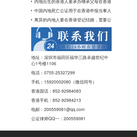
呢？
用于配偶在香港再婚？
内地出生的香港人要承办继承父母在香港
的遗产如何办理中国出生公证及认证呢？
中国内地死亡公证用于在香港申报当事人
已经去世及申请注销其香港身份证
离异的内地人要在香港登记结婚，需要公
证香港离婚绝对判令吗？
地址：深圳市福田区福华三路卓越世纪中
心1号楼1106
电话：0755-25327299
手机：15920002080（微信同号）
香港固话：852-92984083
香港手机：852-92984213
电邮：200559081@qq.com
公证律师QQ一：
200559081