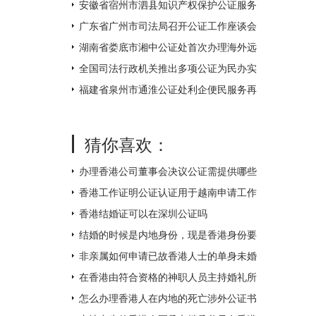
不打烊
安徽省宿州市泗县知识产权保护公证服务
中心揭牌成立
广东省广州市司法局召开公证工作座谈会
湖南省娄底市湘中公证处首次办理海外远
程视频公证 让距离不再遥远
全国司法行政机关推出多项公证为民办实
事措施
福建省泉州市通淮公证处利企便民服务再
升级
猜你喜欢：
办理香港公司董事会决议公证需提供哪些
附件？
香港工作证明公证认证用于越南申请工作
签证如何办理？
香港结婚证可以在深圳公证吗
结婚的时候是内地身份，现是香港身份要
如何补领香港结婚证呢？
非亲属如何申请已故香港人士的单身未婚
证明文件呢？
在香港由符合资格的神职人员主持婚礼所
得的结婚证书怎么才能得到内地的认可
怎么办理香港人在内地的死亡涉外公证书