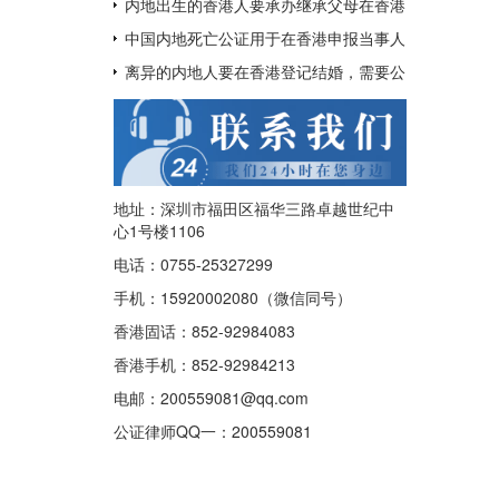
呢？
用于配偶在香港再婚？
内地出生的香港人要承办继承父母在香港
的遗产如何办理中国出生公证及认证呢？
中国内地死亡公证用于在香港申报当事人
已经去世及申请注销其香港身份证
离异的内地人要在香港登记结婚，需要公
证香港离婚绝对判令吗？
地址：深圳市福田区福华三路卓越世纪中
心1号楼1106
电话：0755-25327299
手机：15920002080（微信同号）
香港固话：852-92984083
香港手机：852-92984213
电邮：200559081@qq.com
公证律师QQ一：
200559081