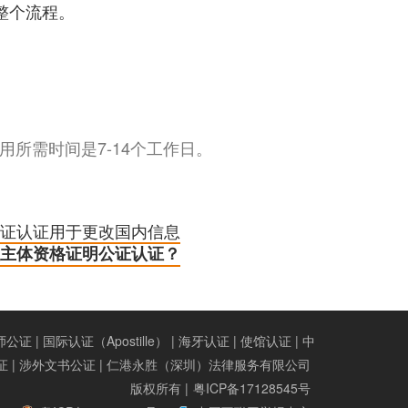
整个流程。
所需时间是7-14个工作日。
证认证用于更改国内信息
主体资格证明公证认证？
证 | 国际认证（Apostille） | 海牙认证 | 使馆认证 | 中
证 | 涉外文书公证 | 仁港永胜（深圳）法律服务有限公司
版权所有 |
粤ICP备17128545号