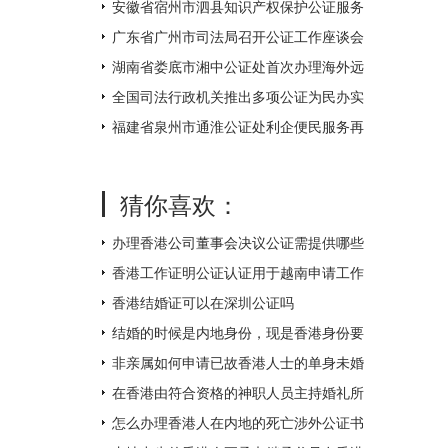
不打烊
安徽省宿州市泗县知识产权保护公证服务
中心揭牌成立
广东省广州市司法局召开公证工作座谈会
湖南省娄底市湘中公证处首次办理海外远
程视频公证 让距离不再遥远
全国司法行政机关推出多项公证为民办实
事措施
福建省泉州市通淮公证处利企便民服务再
升级
猜你喜欢：
办理香港公司董事会决议公证需提供哪些
附件？
香港工作证明公证认证用于越南申请工作
签证如何办理？
香港结婚证可以在深圳公证吗
结婚的时候是内地身份，现是香港身份要
如何补领香港结婚证呢？
非亲属如何申请已故香港人士的单身未婚
证明文件呢？
在香港由符合资格的神职人员主持婚礼所
得的结婚证书怎么才能得到内地的认可
怎么办理香港人在内地的死亡涉外公证书