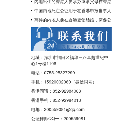
呢？
用于配偶在香港再婚？
内地出生的香港人要承办继承父母在香港
的遗产如何办理中国出生公证及认证呢？
中国内地死亡公证用于在香港申报当事人
已经去世及申请注销其香港身份证
离异的内地人要在香港登记结婚，需要公
证香港离婚绝对判令吗？
地址：深圳市福田区福华三路卓越世纪中
心1号楼1106
电话：0755-25327299
手机：15920002080（微信同号）
香港固话：852-92984083
香港手机：852-92984213
电邮：200559081@qq.com
公证律师QQ一：
200559081