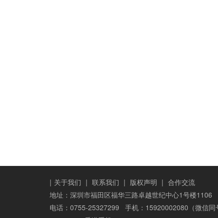
|
关于我们
|
联系我们
|
版权声明
|
合作交流
地址：深圳市福田区福华三路卓越世纪中心1号楼1106
电话：0755-25327299 手机：15920002080（微信